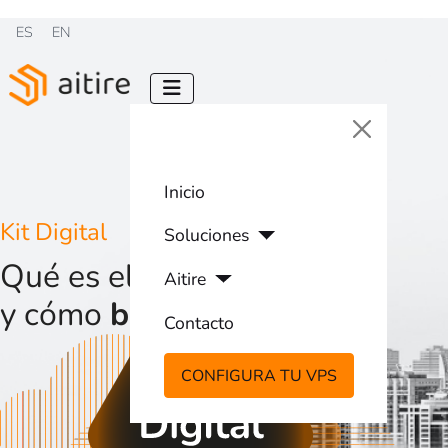
Seleccione su idioma
ES
EN
Inicio
Kit Digital
Soluciones
Qué es el
Kit Digital
Aitire
y cómo
beneficiarte
Contacto
CONFIGURA TU VPS